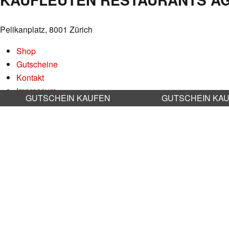
Pelikanplatz, 8001 Zürich
Shop
Gutscheine
Kontakt
Impressum
GUTSCHEIN KAUFEN
GUTSCHEIN KA
Datenschutz
AGB
Nachhaltigkeit
Stellenangebote
RESERVATION RESTAURANT
Online reservieren
Bitte alle Anfragen und Probleme via Mail an:
info@kaufleuten.