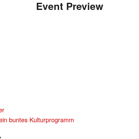
Event Preview
er
ein buntes Kulturprogramm
G