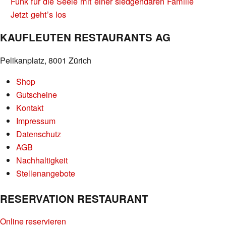
BEITRAGS-
Funk für die Seele mit einer sledgendären Familie
NAVIGATION
Jetzt geht’s los
KAUFLEUTEN RESTAURANTS AG
Pelikanplatz, 8001 Zürich
Shop
Gutscheine
Kontakt
Impressum
Datenschutz
AGB
Nachhaltigkeit
Stellenangebote
RESERVATION RESTAURANT
Online reservieren