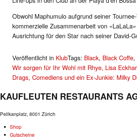
Line-ups in den Club an der Playa d’en Bossa
Obwohl Maphumulo aufgrund seiner Tournee-Verp
kommerzielle Zusammenarbeit von «LaLaLa» m
Ausrichtung für den Star nach seiner David-G
Veröffentlicht in
Klub
Tags:
Black
,
Black Coffe
,
BEITRAGS-
Wir sorgen für Ihr Wohl mit Rhye, Lisa Eckha
Drags, Comediens und ein Ex-Junkie: Milky 
NAVIGATION
KAUFLEUTEN RESTAURANTS A
Pelikanplatz, 8001 Zürich
Shop
Gutscheine