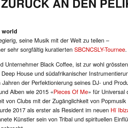
ZURÜCK AN DEN PEL
e world
ierig, seine Musik mit der Welt zu teilen –
r sehr sorgfältig kuratierten
SBCNCSLY-Tournee
.
d Unternehmer Black Coffee, ist zur wohl grössten
s Deep House und südafrikanischer Instrumentieru
Jahren der Perfektionierung seines DJ- und Prod
und Alben wie 2015 «
Pieces Of Me
» für Universal
keit von Clubs mit der Zugänglichkeit von Popmusik 
urde 2017 als erster als Resident im neuen
Hï Ibiz
ete Künstler sein von Tribal und spirituellen Einfl