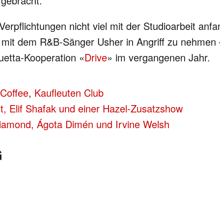
 gebracht.
flichtungen nicht viel mit der Studioarbeit anfange
it dem R&B-Sänger Usher in Angriff zu nehmen –
uetta-Kooperation «
Drive
» im vergangenen Jahr.
Coffee
,
Kaufleuten Club
rt, Elif Shafak und einer Hazel-Zusatzshow
Diamond, Ágota Dimén und Irvine Welsh
G