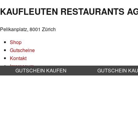
NAVIGATION
KAUFLEUTEN RESTAURANTS A
Pelikanplatz, 8001 Zürich
Shop
Gutscheine
Kontakt
Impressum
GUTSCHEIN KAUFEN
GUTSCHEIN KA
Datenschutz
AGB
Nachhaltigkeit
Stellenangebote
RESERVATION RESTAURANT
Online reservieren