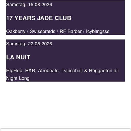
Samstag, 15.08.2026
17 YEARS JADE CLUB
JADE
Oakberry / Swissbraids / RF Barber / Icyblingsss
Samstag, 22.08.2026
LA NUIT
HipHop, R&B, Afrobeats, Dancehall & Reggaeton all
Night Long
NEWSLETTER
Bleib auf dem Laufenden, indem du unseren Newsletter
abonnierst und profitiere von Specials.
E-Mail-Adresse