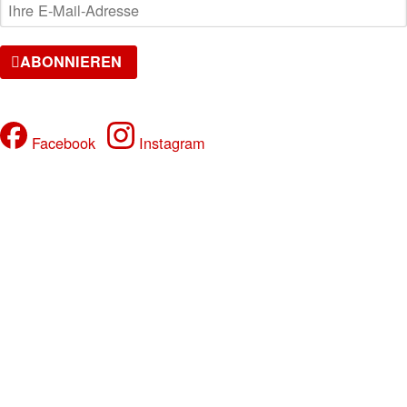
ABONNIEREN
FOLGE UNS
Facebook
Instagram
VERANSTALTUNGEN
Samstag, 08.08.2026
SPOTTED - NO RAVE - NO TECHNO
DJ FRIZZO, Official DJ of Haftbefehl
Samstag, 15.08.2026
17 YEARS JADE CLUB