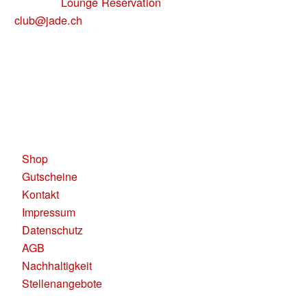
uns über
Lounge Reservation
oder per Mail:
club@jade.ch
Telefonisch sind wir unter
für Dich
+41 79 137 84 50
erreichbar.
KAUFLEUTEN RESTAURANTS AG
Pelikanplatz, 8001 Zürich
Shop
Gutscheine
Kontakt
Impressum
Datenschutz
AGB
Nachhaltigkeit
Stellenangebote