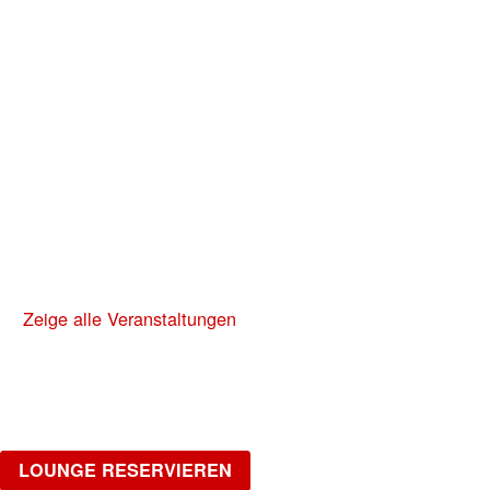
LA NUIT
HipHop, R&B, Afrobeats, Dancehall & Reggaeton
all Night Long
Freitag, 02.10.2026
NO DIGGITY | KAUFLEUTEN FESTSAAL
30+ HIP HOP RNB PARTY
Zeige alle Veranstaltungen
LOUNGE
Möchtest du gemütlich in einer Gruppe feiern?
LOUNGE RESERVIEREN