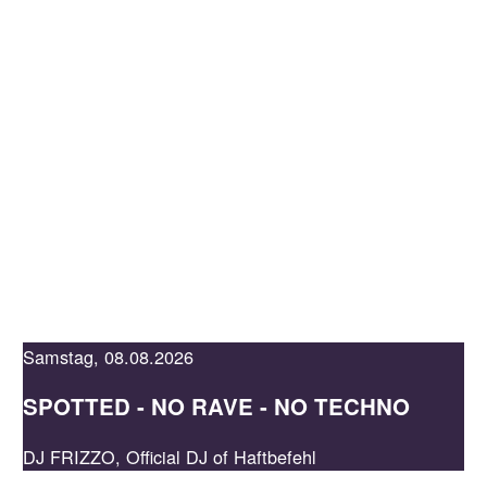
KAUFLEUTEN
EN
MEHR
JADE
LOUNGE
EVENTS &
RESERVATION
TICKETS
Samstag, 08.08.2026
SPOTTED - NO RAVE - NO TECHNO
DJ FRIZZO, Official DJ of Haftbefehl