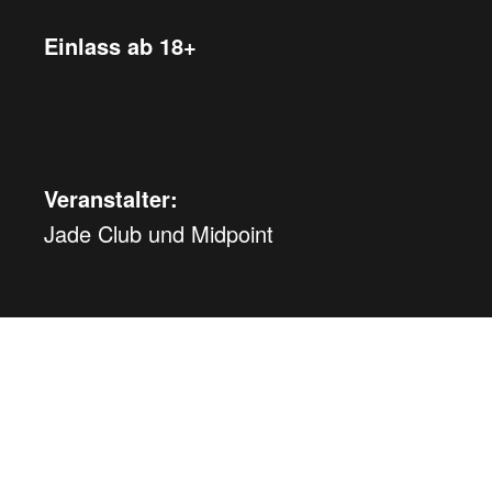
Einlass ab 18+
Veranstalter:
Jade Club und Midpoint
WE
Samstag, 08.08.2026
ab
CHF
25
Verlosung