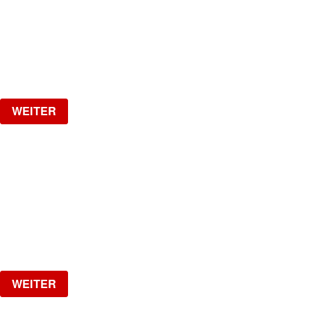
by Kobragypsy
Freitag, 04.09.2026
ab
CHF
20
Verlosung
WEITER
NO DIGGITY | KAUFLEUTEN FESTSAAL
30+ HIP HOP RNB PARTY
Samstag, 05.09.2026
ab
CHF
25
Verlosung
WEITER