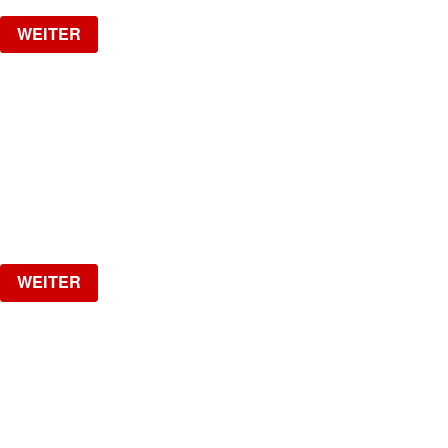
WEITER
17 YEARS JADE CLUB
Oakberry / Swissbraids / RF Barber / Icyblingsss
Samstag, 22.08.2026
ab
CHF
25
Verlosung
WEITER
LA NUIT
HipHop, R&B, Afrobeats, Dancehall & Reggaeton all
Night Long