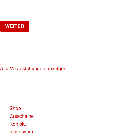
ab
CHF
20
Verlosung
WEITER
NO DIGGITY | KAUFLEUTEN FESTSAAL
30+ HIP HOP RNB PARTY
Alle Veranstaltungen anzeigen
KAUFLEUTEN RESTAURANTS AG
Pelikanplatz, 8001 Zürich
Shop
Gutscheine
Kontakt
Impressum