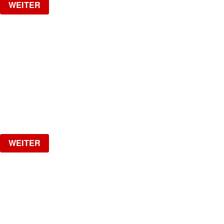
WEITER
LA NUIT
HipHop, R&B, Afrobeats, Dancehall & Reggaeton all
Night Long
Freitag, 02.10.2026
ab
CHF
20
Verlosung
WEITER
NO DIGGITY | KAUFLEUTEN FESTSAAL
30+ HIP HOP RNB PARTY
Freitag, 06.11.2026