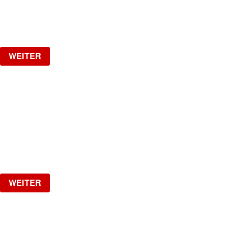
Freitag, 28.08.2026
ab
CHF
15
Verlosung
WEITER
JADRAN
The Biggest Croatian Party!
Samstag, 29.08.2026
ab
CHF
25
Verlosung
WEITER
HOTLINE