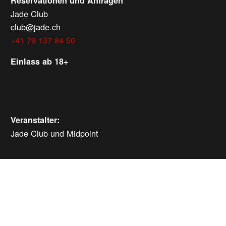
Reservationen und Anfragen
Jade Club
club@jade.ch
+41 79 137 84 50
Einlass ab 18+
Veranstalter:
Jade Club und Midpoint
WEITERE VERANSTALTUNGEN
Samstag, 15.08.2026
ab
CHF
10
Verlosung