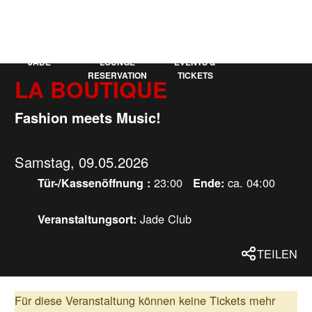
KAUFLEUTEN
EN
MEHR
JADE
LOUNGE
EVENTS &
RESERVATION
TICKETS
LA BOUTIQUE
Fashion meets Music!
Samstag, 09.05.2026
23:00
ca. 04:00
Tür-/Kassenöffnung :
Ende:
Jade Club
Veranstaltungsort:
TEILEN
Für diese Veranstaltung können keine Tickets mehr