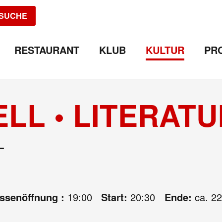
SUCHE
RESTAURANT
KLUB
KULTUR
PR
ELL • LITERAT
L
assenöffnung :
19:00
Start:
20:30
Ende:
ca. 22