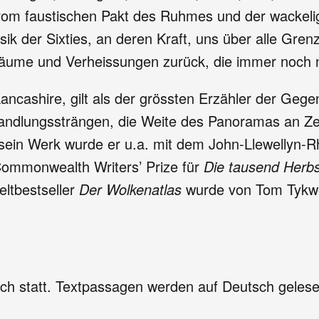
vom faustischen Pakt des Ruhmes und der wackeligen
sik der Sixties, an deren Kraft, uns über alle Gre
 Träume und Verheissungen zurück, die immer noch 
ancashire, gilt als der grössten Erzähler der Gege
Handlungssträngen, die Weite des Panoramas an Zei
r sein Werk wurde er u.a. mit dem John-Llewellyn-
 Commonwealth Writers’ Prize für
Die tausend Herb
eltbestseller
Der Wolkenatlas
wurde von Tom Tykwe
sch statt. Textpassagen werden auf Deutsch gelese