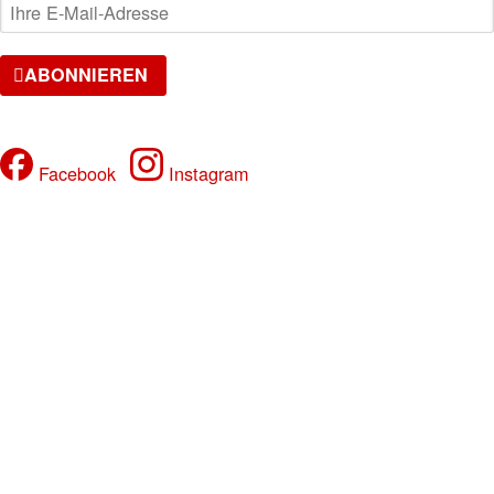
ABONNIEREN
FOLGE UNS
Facebook
Instagram
VERANSTALTUNGEN
Samstag, 08.08.2026
SPOTTED - NO RAVE - NO TECHNO
DJ FRIZZO, Official DJ of Haftbefehl
Samstag, 15.08.2026
17 YEARS JADE CLUB