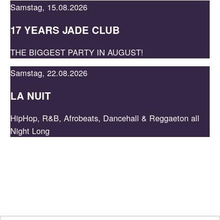
Samstag, 15.08.2026
17 YEARS JADE CLUB
JADE
THE BIGGEST PARTY IN AUGUST!
Samstag, 22.08.2026
LA NUIT
HipHop, R&B, Afrobeats, Dancehall & Reggaeton all
Night Long
NEWSLETTER
Bleib auf dem Laufenden, indem du unseren Newsletter
abonnierst und profitiere von Specials.
E-Mail-Adresse