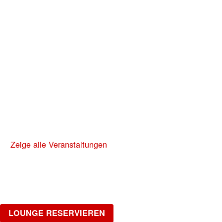
LA NUIT
HipHop, R&B, Afrobeats, Dancehall & Reggaeton
all Night Long
Freitag, 02.10.2026
NO DIGGITY | KAUFLEUTEN FESTSAAL
30+ HIP HOP RNB PARTY
Zeige alle Veranstaltungen
LOUNGE
Möchtest du gemütlich in einer Gruppe feiern?
LOUNGE RESERVIEREN