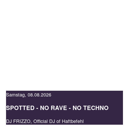
KAUFLEUTEN
EN
MEHR
JADE
LOUNGE
EVENTS &
RESERVATION
TICKETS
Samstag, 08.08.2026
SPOTTED - NO RAVE - NO TECHNO
DJ FRIZZO, Official DJ of Haftbefehl