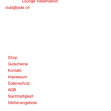
uns über
Lounge Reservation
oder per Mail:
club@jade.ch
Telefonisch sind wir unter
für Dich
+41 79 137 84 50
erreichbar.
KAUFLEUTEN RESTAURANTS AG
Pelikanplatz, 8001 Zürich
Shop
Gutscheine
Kontakt
Impressum
Datenschutz
AGB
Nachhaltigkeit
Stellenangebote