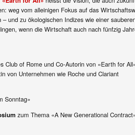
.
«Earth for All»
heisst die Vision, die auch zukün
ken: weg vom alleinigen Fokus auf das Wirtschaftsw
n – und zu ökologischen Indizes wie einer saube
ingen, wenn die Wirtschaft auch nach fünfzig Jah
es Club of Rome und Co-Autorin von «Earth for All
ätin von Unternehmen wie Roche und Clariant
am Sonntag»
posium
zum Thema «A New Generational Contract», 