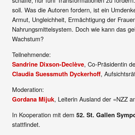
schaffe, nur fünf Transformationen zu fördern
soll. Was die Autoren fordern, ist ein Umden
Armut, Ungleichheit, Ermächtigung der Fraue
Nahrungsmittelsystem. Doch wie kann das gel
Wachstum?
Teilnehmende:
Sandrine Dixson-Declève
, Co-Präsidentin d
Claudia Suessmuth Dyckerhoff
, Aufsichtsr
Moderation:
Gordana Mijuk
, Leiterin Ausland der «NZZ 
In Kooperation mit dem
52. St. Gallen Sym
stattfindet.