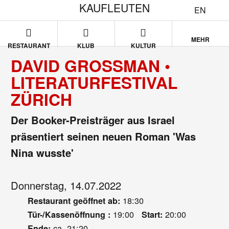
KAUFLEUTEN
EN
MEHR
RESTAURANT
KLUB
KULTUR
DAVID GROSSMAN •
LITERATURFESTIVAL
ZÜRICH
Der Booker-Preisträger aus Israel
präsentiert seinen neuen Roman 'Was
Nina wusste'
Donnerstag, 14.07.2022
18:30
Restaurant geöffnet ab:
19:00
20:00
Tür-/Kassenöffnung :
Start:
ca. 21:20
Ende: