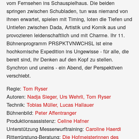
vom Fernsehen ins Schauspielhaus. Die beiden
springen zwischen Schubladen, tun was niemand von
ihnen erwartet, spielen mit Timing, loten die Tiefen und
Untiefen zwischen Dada, Artistik und Komik aus und
provozieren leidenschaftlich und mit Charme. Ihr 11.
Bühnenprogramm PRSPKTVNWCHSL ist eine
hochkomische Expedition ins Ungewisse - für alle, die
bereit sind, ihr Denken auf den Kopf zu stellen.
Synchron und uneins - ein Abend, der Perspektiven
verschiebt.
Regie:
Tom Ryser
Autoren:
Nadja Sieger, Urs Wehrli, Tom Ryser
Technik:
Tobias Müller, Lucas Hallauer
Bühnenbild:
Peter Affentranger
Produktionsassistenz:
Celine Hafner
Unterstützung Messerwurftraining:
Caroline Haerdi
Ritterrürstung-Beratung:
Die Hofmeisterinnen des