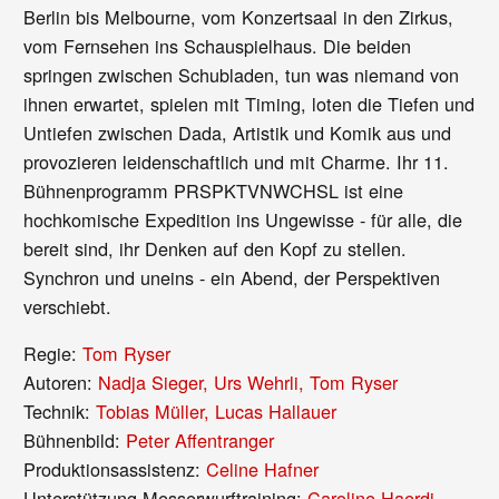
Berlin bis Melbourne, vom Konzertsaal in den Zirkus,
vom Fernsehen ins Schauspielhaus. Die beiden
springen zwischen Schubladen, tun was niemand von
ihnen erwartet, spielen mit Timing, loten die Tiefen und
Untiefen zwischen Dada, Artistik und Komik aus und
provozieren leidenschaftlich und mit Charme. Ihr 11.
Bühnenprogramm PRSPKTVNWCHSL ist eine
hochkomische Expedition ins Ungewisse - für alle, die
bereit sind, ihr Denken auf den Kopf zu stellen.
Synchron und uneins - ein Abend, der Perspektiven
verschiebt.
Regie:
Tom Ryser
Autoren:
Nadja Sieger, Urs Wehrli, Tom Ryser
Technik:
Tobias Müller, Lucas Hallauer
Bühnenbild:
Peter Affentranger
Produktionsassistenz:
Celine Hafner
Unterstützung Messerwurftraining:
Caroline Haerdi