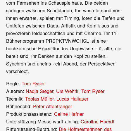
vom Fernsehen ins Schauspielhaus. Die beiden
springen zwischen Schubladen, tun was niemand von
ihnen erwartet, spielen mit Timing, loten die Tiefen und
Untiefen zwischen Dada, Artistik und Komik aus und
provozieren leidenschaftlich und mit Charme. Ihr 11.
Bühnenprogramm PRSPKTVNWCHSL ist eine
hochkomische Expedition ins Ungewisse - für alle, die
bereit sind, ihr Denken auf den Kopf zu stellen.
Synchron und uneins - ein Abend, der Perspektiven
verschiebt.
Regie:
Tom Ryser
Autoren:
Nadja Sieger, Urs Wehrli, Tom Ryser
Technik:
Tobias Müller, Lucas Hallauer
Bühnenbild:
Peter Affentranger
Produktionsassistenz:
Celine Hafner
Unterstützung Messerwurftraining:
Caroline Haerdi
Ritterrürstung-Beratung:
Die Hofmeisterinnen des