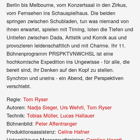
Berlin bis Melbourne, vom Konzertsaal in den Zirkus,
vom Fernsehen ins Schauspielhaus. Die beiden
springen zwischen Schubladen, tun was niemand von
ihnen erwartet, spielen mit Timing, loten die Tiefen und
Untiefen zwischen Dada, Artistik und Komik aus und
provozieren leidenschaftlich und mit Charme. Ihr 11.
Bühnenprogramm PRSPKTVNWCHSL ist eine
hochkomische Expedition ins Ungewisse - für alle, die
bereit sind, ihr Denken auf den Kopf zu stellen.
Synchron und uneins - ein Abend, der Perspektiven
verschiebt.
Regie:
Tom Ryser
Autoren:
Nadja Sieger, Urs Wehrli, Tom Ryser
Technik:
Tobias Müller, Lucas Hallauer
Bühnenbild:
Peter Affentranger
Produktionsassistenz:
Celine Hafner
Unterstützung Messerwurftraining:
Caroline Haerdi