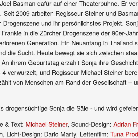
r Joel Basman dafür auf einer Theaterbühne. Er ve
t. Seit 2009 arbeiten Regisseur Steiner und Basman
 Drogenszene und ihr persönlichstes Projekt. Sonj
be Frankie in die Zürcher Drogenszene der 90er-Ja
 verlorenen Generation. Ein Neuanfang in Thailand s
u und die Sucht. Heute bewegt sie sich zwischen st
 An ihrem Geburtstag erzählt Sonja ihre Geschich
verwurzelt, und Regisseur Michael Steiner bereic
zählt von Menschen am Rand der Gesellschaft – un
als drogensüchtige Sonja die Säle - und wird gefeier
ie & Text:
Michael Steiner
, Sound-Design:
Adrian Fr
, Licht-Design: Dario Marty, Lettenfilm:
Tuna Prod