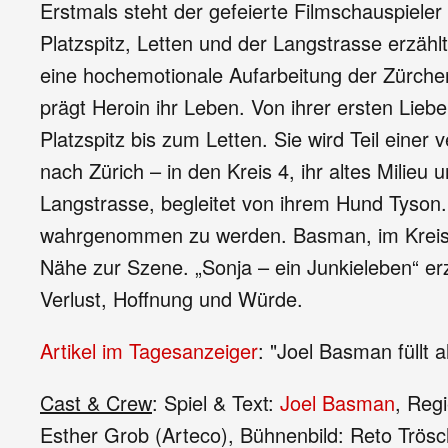
Erstmals steht der gefeierte Filmschauspiele
Platzspitz, Letten und der Langstrasse erzähl
eine hochemotionale Aufarbeitung der Zürcher
prägt Heroin ihr Leben. Von ihrer ersten Lie
Platzspitz bis zum Letten. Sie wird Teil einer
nach Zürich – in den Kreis 4, ihr altes Milie
Langstrasse, begleitet von ihrem Hund Tyson.
wahrgenommen zu werden. Basman, im Kreis 4 
Nähe zur Szene. „Sonja – ein Junkieleben“ er
Verlust, Hoffnung und Würde.
Artikel im Tagesanzeiger
: "Joel Basman füllt 
Cast & Crew
: Spiel & Text:
Joel Basman
, Reg
Esther Grob (Arteco), Bühnenbild: Reto Trösch