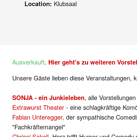
Location:
Klubsaal
Ausverkauft
.
Hier geht's zu weiteren Vorst
Unsere Gäste lieben diese Veranstaltungen, k
SONJA - ein Junkieleben
, alle Vorstellunge
Extrawurst Theater
- eine schlagkräftige Ko
Fabian Unteregger,
der sympathische Comedia
"Fachkräftemangel"
Chrissi Sokoll,
Herz trifft Humor und Comedy 