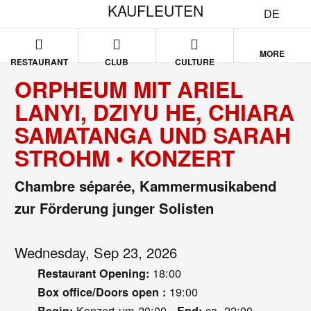
KAUFLEUTEN
DE
MORE
RESTAURANT
CLUB
CULTURE
ORPHEUM MIT ARIEL
LANYI, DZIYU HE, CHIARA
SAMATANGA UND SARAH
STROHM • KONZERT
Chambre séparée, Kammermusikabend
zur Förderung junger Solisten
Wednesday, Sep 23, 2026
18:00
Restaurant Opening:
19:00
Box office/Doors open :
Konzert um 20:00
ca. 22:00
Begin:
End: