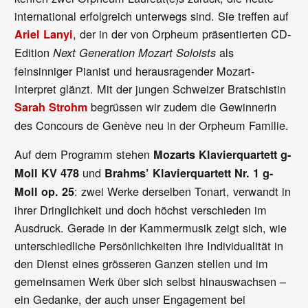
international erfolgreich unterwegs sind. Sie treffen auf
, der in der von Orpheum präsentierten CD-
Ariel Lanyi
Edition
als
Next Generation Mozart Soloists
feinsinniger Pianist und herausragender Mozart-
Interpret glänzt. Mit der jungen Schweizer Bratschistin
begrüssen wir zudem die Gewinnerin
Sarah Strohm
des Concours de Genève neu in der Orpheum Familie.
Auf dem Programm stehen
Mozarts Klavierquartett g-
und
Moll KV 478
Brahms’ Klavierquartett Nr. 1 g-
: zwei Werke derselben Tonart, verwandt in
Moll op. 25
ihrer Dringlichkeit und doch höchst verschieden im
Ausdruck. Gerade in der Kammermusik zeigt sich, wie
unterschiedliche Persönlichkeiten ihre Individualität in
den Dienst eines grösseren Ganzen stellen und im
gemeinsamen Werk über sich selbst hinauswachsen –
ein Gedanke, der auch unser Engagement bei