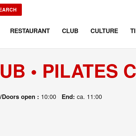
EARCH
RESTAURANT
CLUB
CULTURE
T
UB • PILATES 
e/Doors open :
10:00
End:
ca. 11:00