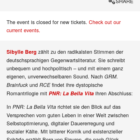
SHARE
The event is closed for new tickets.
Check out our
current events.
zählt zu den radikalsten Stimmen der
Sibylle Berg
deutschsprachigen Gegenwartsliteratur. Sie schreibt
unbequem und hochpolitisch – und mit einem ganz
eigenen, unverwechselbaren Sound. Nach
GRM.
und
findet ihre dystopische
Brainfuck
RCE
Romantrilogie mit
ihren Abschluss:
PNR: La Bella Vita
In
richtet sie den Blick auf das
PNR: La Bella Vita
Versprechen vom guten Leben in einer Welt zwischen
Selbstoptimierung, digitaler Dauererregung und
sozialer Kälte. Mit bitterer Komik und existenzieller
Schärfe erzählt Berg von Figuren, die nach Glück