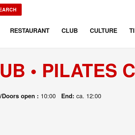
EARCH
RESTAURANT
CLUB
CULTURE
T
UB • PILATES 
e/Doors open :
10:00
End:
ca. 12:00