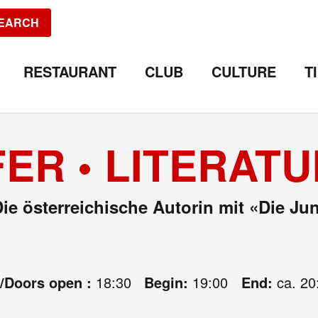
EARCH
RESTAURANT
CLUB
CULTURE
T
ER • LITERATU
ie österreichische Autorin mit «Die Ju
e/Doors open :
18:30
Begin:
19:00
End:
ca. 20