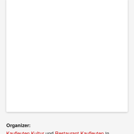
Organizer:
Kaufleuten Kultur
und
Restaurant Kaufleuten
in