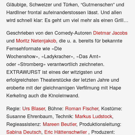
Gläubige, Schweizer und Türken, “Gutmenschen” und
Hardliner frontal aufeinanderstossen lässt. Und allen
wird schnell klar: Es geht um viel mehr als einen Grill…
Geschrieben von den Comedy-Autoren
Dietmar Jacobs
und
Moritz Netenjakob
, die u. a. bereits für bekannte
Fernsehformate wie «Die
Wochenshow», «Ladykracher», «Das Amt»
oder «Stromberg» verantwortlich zeichneten.
EXTRAWURST ist eines der witzigsten und
erfolgreichsten Theaterstücke der letzten Jahre und
eroberte mit der gleichnamigen Verfilmung mit Hape
Kerkeling auch die Kinoleinwand.
Regie:
Urs Blaser
, Bühne:
Roman Fischer
, Kostüme:
Susanne Ehrenbaum, Technik:
Markus Ludstock
,
Regieassistenz:
Mareen Beutler
, Produktionsleitung:
Sabina Deutsch
,
Eric Hättenschwiler
, Produzent: