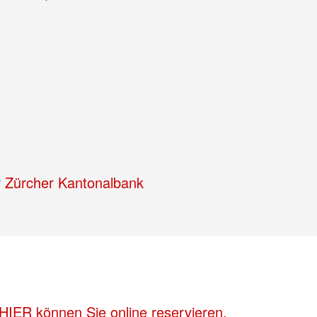
r
Zürcher Kantonalbank
HIER können Sie online reservieren.