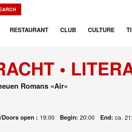
EARCH
RESTAURANT
CLUB
CULTURE
T
RACHT • LITER
 neuen Romans «Air»
e/Doors open :
19:00
Begin:
20:00
End:
ca. 21