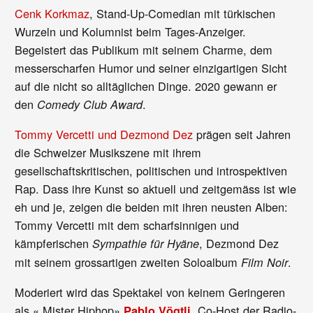
Cenk Korkmaz
, Stand-Up-Comedian mit türkischen
Wurzeln und Kolumnist beim Tages-Anzeiger.
Begeistert das Publikum mit seinem Charme, dem
messerscharfen Humor und seiner einzigartigen Sicht
auf die nicht so alltäglichen Dinge. 2020 gewann er
den
.
Comedy Club Award
Tommy Vercetti und Dezmond Dez
prägen seit Jahren
die Schweizer Musikszene mit ihrem
gesellschaftskritischen, politischen und introspektiven
Rap. Dass ihre Kunst so aktuell und zeitgemäss ist wie
eh und je, zeigen die beiden mit ihren neusten Alben:
Tommy Vercetti mit dem scharfsinnigen und
kämpferischen
, Dezmond Dez
Sympathie für Hyäne
mit seinem grossartigen zweiten Soloalbum
.
Film Noir
Moderiert wird das Spektakel von keinem Geringeren
als «
Mister Hiphop»
, Co-Host der Radio-
Pablo Vögtli