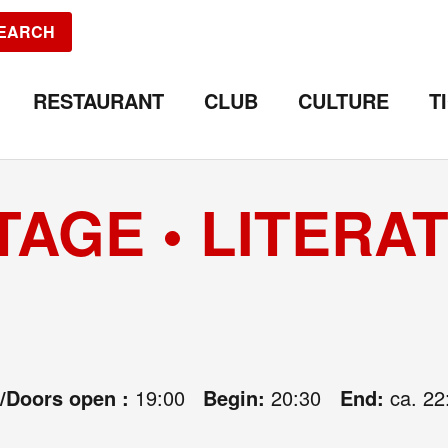
EARCH
RESTAURANT
CLUB
CULTURE
T
AGE • LITERA
e/Doors open :
19:00
Begin:
20:30
End:
ca. 22