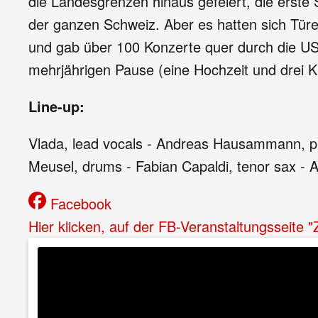
die Landesgrenzen hinaus gefeiert, die erste
der ganzen Schweiz. Aber es hatten sich Türen
und gab über 100 Konzerte quer durch die US
mehrjährigen Pause (eine Hochzeit und drei Ki
Line-up:
Vlada, lead vocals - Andreas Hausammann, pi
Meusel, drums - Fabian Capaldi, tenor sax - 
Facebook
Hier klicken, auf der FB-Veranstaltungsseite 