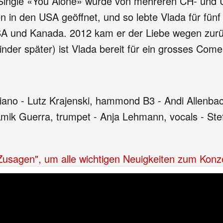
 Single «You Alone» wurde von mehreren CH- und U
 in den USA geöffnet, und so lebte Vlada für fünf
A und Kanada. 2012 kam er der Liebe wegen zurüc
nder später) ist Vlada bereit für ein grosses Com
ano - Lutz Krajenski, hammond B3 - Andi Allenbac
Amik Guerra, trumpet - Anja Lehmann, vocals - Stef
"Zusagen", um alle wichtigen Neuigkeiten zum Konz