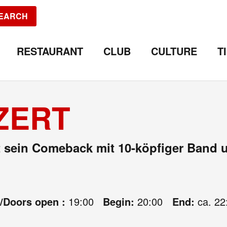
EARCH
RESTAURANT
CLUB
CULTURE
T
ZERT
bt sein Comeback mit 10-köpfiger Ban
e/Doors open :
19:00
Begin:
20:00
End:
ca. 22