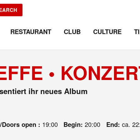
EARCH
RESTAURANT
CLUB
CULTURE
T
EFFE • KONZER
äsentiert ihr neues Album
e/Doors open :
19:00
Begin:
20:00
End:
ca. 22