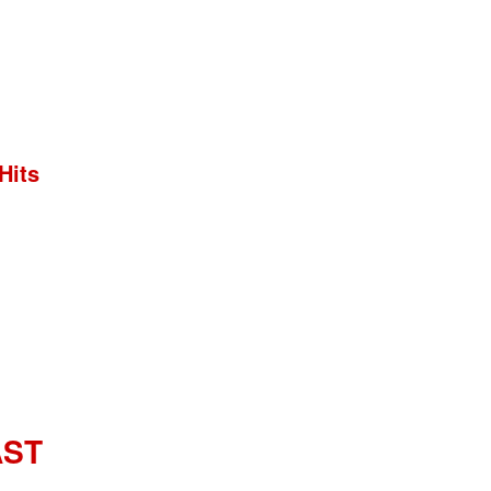
Hits
AST