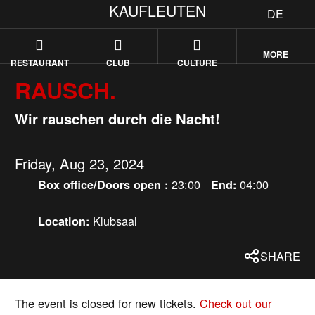
KAUFLEUTEN
DE
MORE
RESTAURANT
CLUB
CULTURE
RAUSCH.
Wir rauschen durch die Nacht!
Friday, Aug 23, 2024
23:00
04:00
Box office/Doors open :
End:
Klubsaal
Location:
SHARE
The event is closed for new tickets.
Check out our