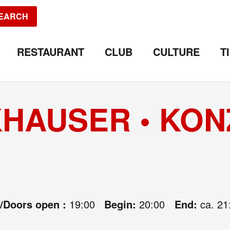
EARCH
RESTAURANT
CLUB
CULTURE
T
KHAUSER • KO
e/Doors open :
19:00
Begin:
20:00
End:
ca. 21