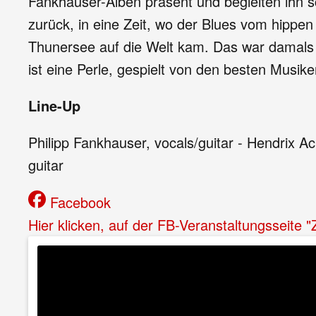
Fankhauser-Alben präsent und begleiten ihn s
zurück, in eine Zeit, wo der Blues vom hippe
Thunersee auf die Welt kam. Das war damals f
ist eine Perle, gespielt von den besten Musi
Line-Up
Philipp Fankhauser, vocals/guitar - Hendrix A
guitar
Facebook
Hier klicken, auf der FB-Veranstaltungsseite 