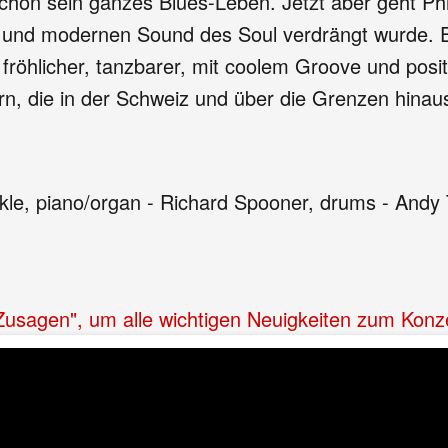
chon sein ganzes Blues-Leben. Jetzt aber geht Phi
n und modernen Sound des Soul verdrängt wurde. Ei
röhlicher, tanzbarer, mit coolem Groove und posi
kern, die in der Schweiz und über die Grenzen hina
ckle, piano/organ - Richard Spooner, drums - Andy 
"Zusagen", um alle wichtigen Neuigkeiten zum Konz