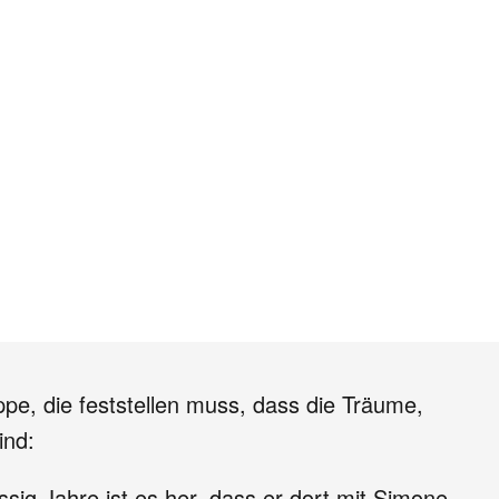
pe, die feststellen muss, dass die Träume,
ind:
ig Jahre ist es her, dass er dort mit Simone,