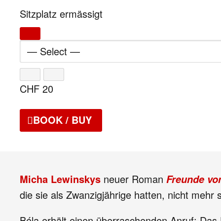
Sitzplatz ermässigt
CHF
20
BOOK / BUY
Micha Lewinskys
neuer Roman
Freunde von
die sie als Zwanzigjährige hatten, nicht mehr
Béla erhält einen überraschenden Anruf: Das 