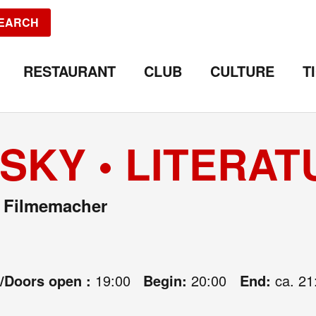
EARCH
RESTAURANT
CLUB
CULTURE
T
SKY • LITERAT
d Filmemacher
e/Doors open :
19:00
Begin:
20:00
End:
ca. 21