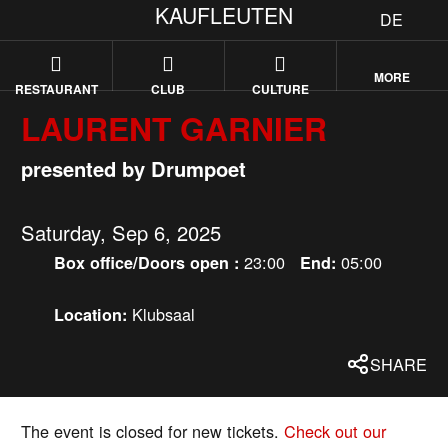
KAUFLEUTEN
DE
MORE
RESTAURANT
CLUB
CULTURE
LAURENT GARNIER
presented by Drumpoet
Saturday, Sep 6, 2025
23:00
05:00
Box office/Doors open :
End:
Klubsaal
Location:
SHARE
The event is closed for new tickets.
Check out our