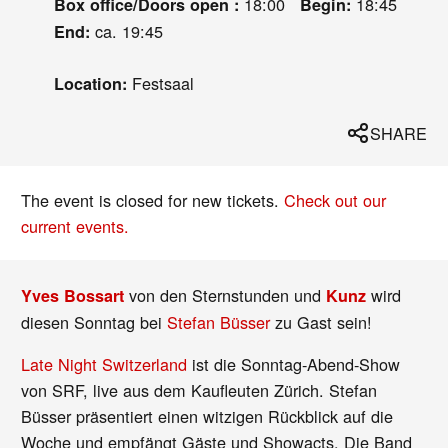
18:00
18:45
Box office/Doors open :
Begin:
ca. 19:45
End:
Festsaal
Location:
SHARE
The event is closed for new tickets.
Check out our
current events.
von den Sternstunden und
wird
Yves Bossart
Kunz
diesen Sonntag bei
Stefan Büsser
zu Gast sein!
Late Night Switzerland
ist die Sonntag-Abend-Show
von SRF, live aus dem Kaufleuten Zürich. Stefan
Büsser präsentiert einen witzigen Rückblick auf die
Woche und empfängt Gäste und Showacts. Die Band