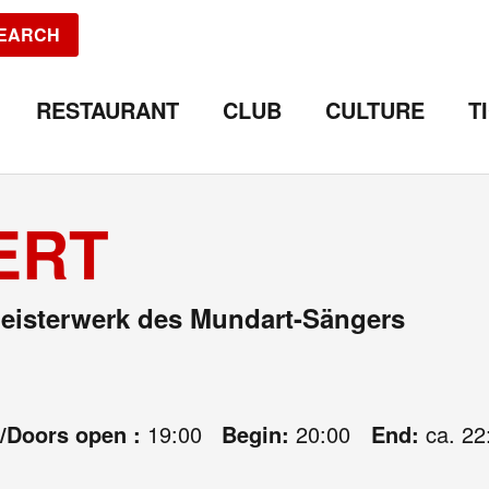
EARCH
RESTAURANT
CLUB
CULTURE
T
ERT
Meisterwerk des Mundart-Sängers
e/Doors open :
19:00
Begin:
20:00
End:
ca. 22