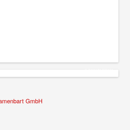
© Amanda Nikolic
Damenbart GmbH