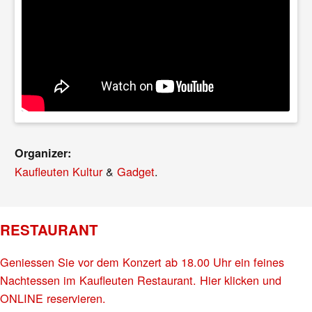
Organizer:
Kaufleuten Kultur
&
Gadget
.
RESTAURANT
Geniessen Sie vor dem Konzert ab 18.00 Uhr ein feines
Nachtessen im Kaufleuten Restaurant. Hier klicken und
ONLINE reservieren.