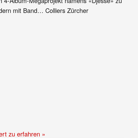
9 ein 4-Album-Megaprojekt namens «Djesse» zu
ndern mit Band… Colliers Zürcher
ert zu erfahren »