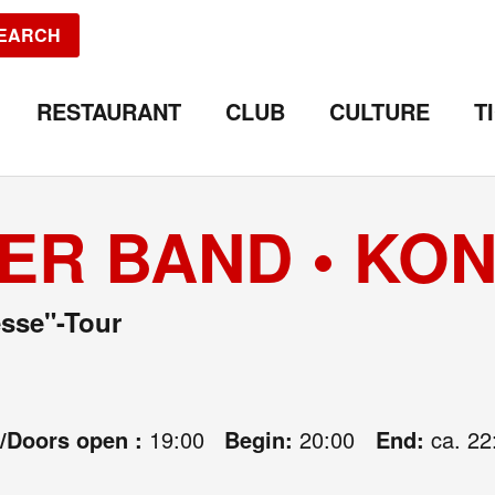
EARCH
RESTAURANT
CLUB
CULTURE
T
ER BAND • KO
esse"-Tour
e/Doors open :
19:00
Begin:
20:00
End:
ca. 22