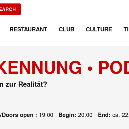
EARCH
RESTAURANT
CLUB
CULTURE
T
KENNUNG • PO
n zur Realität?
e/Doors open :
19:00
Begin:
20:00
End:
ca. 22