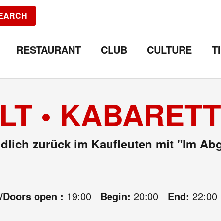
EARCH
RESTAURANT
CLUB
CULTURE
T
LT • KABARETT
ndlich zurück im Kaufleuten mit "Im A
e/Doors open :
19:00
Begin:
20:00
End:
22:00