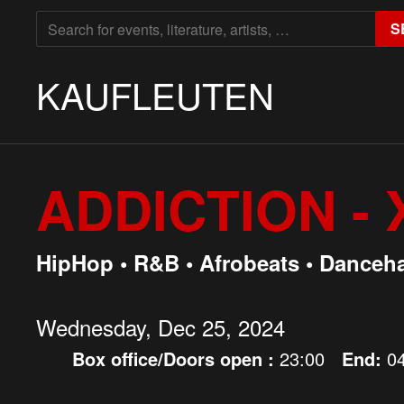
SEARCH
S
FOR:
KAUFLEUTEN
ADDICTION -
HipHop • R&B • Afrobeats • Danceha
Wednesday, Dec 25, 2024
Box office/Doors open :
23:00
End:
0