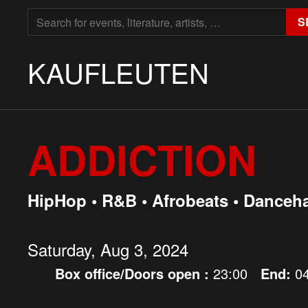
SEARCH
S
FOR:
KAUFLEUTEN
ADDICTION
HipHop • R&B • Afrobeats • Danceha
Saturday, Aug 3, 2024
Box office/Doors open :
23:00
End:
0