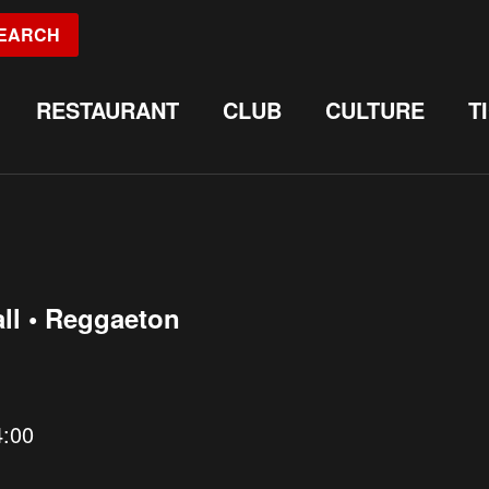
EARCH
RESTAURANT
CLUB
CULTURE
T
ll • Reggaeton
4:00